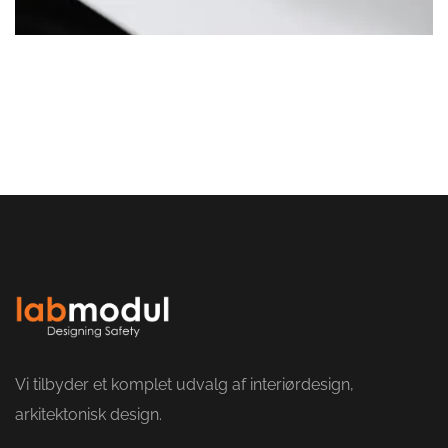
Vi tilbyder et komplet udvalg af interiørdesign,
arkitektonisk design.