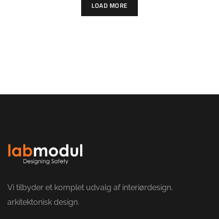
LOAD MORE
Vi tilbyder et komplet udvalg af interiørdesign,
arkitektonisk design.