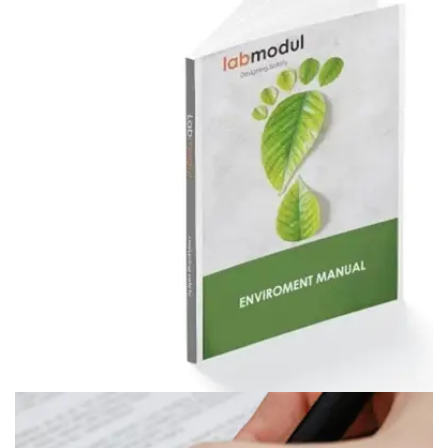
Miljø Håndbog
MILJØ HÅNDBOG