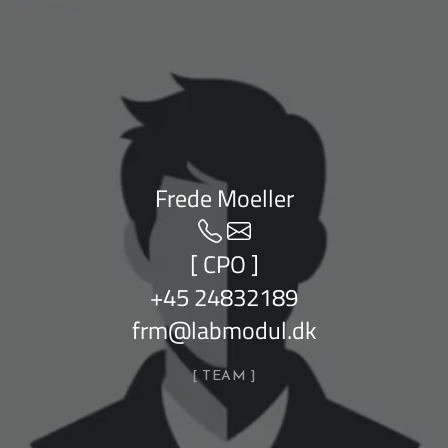
Frede Moeller
[ CPO ]
+45 24832189
frm@labmodul.dk
TEAM