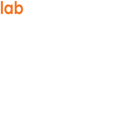
sign af sikkerhed & Workf
Sikre arbejdsgange er vores prioritet. Vores produkter er