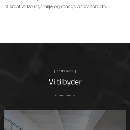
et kreativt læringsmiljø og mange andre fordele.
[ SERVICES ]
Vi tilbyder