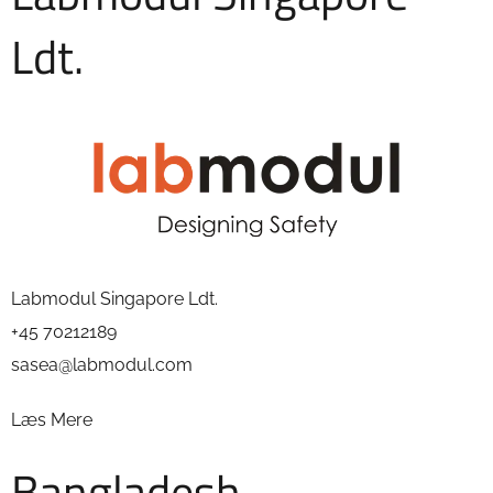
Ldt.
Labmodul Singapore Ldt.
+45 70212189
sasea@labmodul.com
Læs Mere
Bangladesh