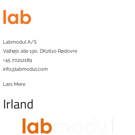
Labmodul A/S
Valhøjs alle 190, DK2610 Rødovre
+45 70212189
info@labmodul.com
Læs Mere
Irland