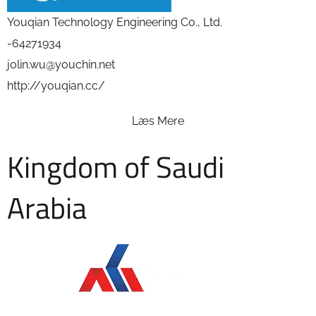
Youqian Technology Engineering Co., Ltd.
-64271934
jolin.wu@youchin.net
http://youqian.cc/
Læs Mere
Kingdom of Saudi
Arabia