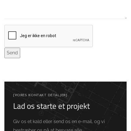
[VORES KONTAKT DETALJER]
Lad os starte et projekt
Giv os et kald eller send os en e-mail, og vi
bestræber os på at besvare alle