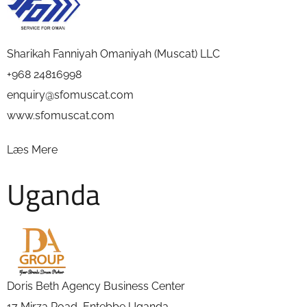
Sharikah Fanniyah Omaniyah (Muscat) LLC
+968 24816998
enquiry@sfomuscat.com
www.sfomuscat.com
Læs Mere
Uganda
Doris Beth Agency Business Center
17 Mirza Road, Entebbe,Uganda