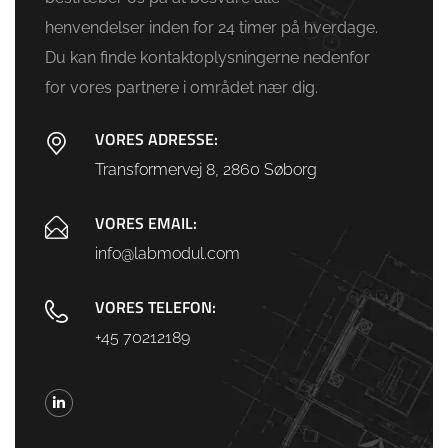
henvendelser inden for 24 timer på hverdage.
Du kan finde kontaktoplysningerne nedenfor
for vores partnere i området nær dig.
VORES ADRESSE:
Transformervej 8, 2860 Søborg
VORES EMAIL:
info@labmodul.com
VORES TELEFON:
+45 70212189