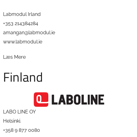
Labmodul Irland
+353 214384284
amangan@labmodul.ie
www.labmodul.ie
Læs Mere
Finland
LABO LINE OY
Helsinki.
+358 9 877 0080