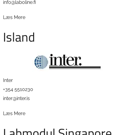
info@laboline.fi
Læs Mere
Island
Inter
+354 5510230
inter@inter.is
Læs Mere
Labmodul Singapore