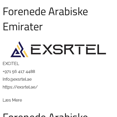
Forenede Arabiske
Emirater
EXCITEL
+971 56 417 4488
Info@exsrtel.ae
https://exsrtel.ae/
Læs Mere