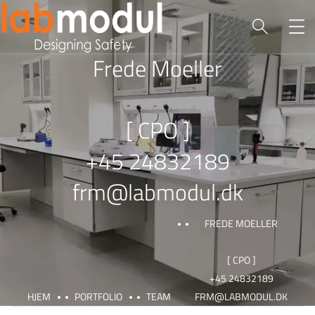
Frede Moeller
[ CPO ]
+45 24832189
frm@labmodul.dk
FREDE MOELLER
[ CPO ]
+45 24832189
HJEM
PORTFOLIO
TEAM
FRM@LABMODUL.DK