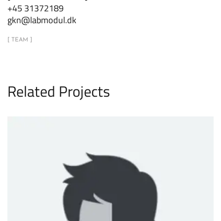
+45 31372189
gkn@labmodul.dk
[ TEAM ]
Related Projects
Frede Moeller